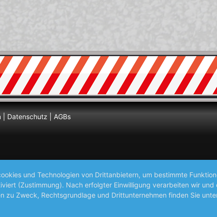
m
|
Datenschutz
|
AGBs
okies und Technologien von Drittanbietern, um bestimmte Funktionen 
iviert (Zustimmung). Nach erfolgter Einwilligung verarbeiten wir un
nen zu Zweck, Rechtsgrundlage und Drittunternehmen finden Sie unte