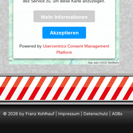
des Service zu, um diese Karte anzuzeigen.
Mehr Informationen
Akzeptieren
Powered by
Usercentrics Consent Management
Platform
© 2026 by Franz Kohlhauf |
Impressum
|
Datenschutz
|
AGBs