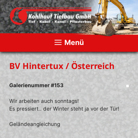
Zum
Inhalt
springen
Menü
BV Hintertux / Österreich
Galerienummer #153
Wir arbeiten auch sonntags!
Es pressiert.. der Winter steht ja vor der Tür!
Geländeangleichung