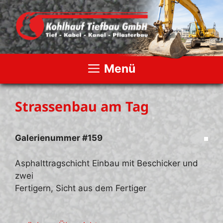
Zum
Inhalt
springen
Menü
Strassenbau am Tag
Galerienummer #159
Asphalttragschicht Einbau mit Beschicker und
zwei
Fertigern, Sicht aus dem Fertiger